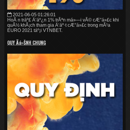
2021-06-05 01:26:01
HoÃ n tráº£ Ä‘áº¿n 1% trÃªn má»—i vÃ© cÆ°á»£c khi
quÃ½ khÃ¡ch tham gia Ä‘áº·t cÆ°á»£c trong mÃ¹a
EURO 2021 táº¡i VTNBET.
QUY Äá»ŠNH CHUNG