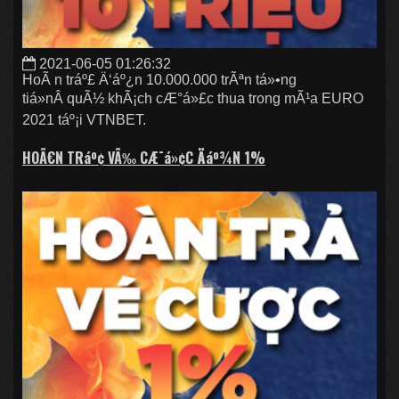
2021-06-05 01:26:32
HoÃ n tráº£ Ä‘áº¿n 10.000.000 trÃªn tá»•ng
tiá»nÂ quÃ½ khÃ¡ch cÆ°á»£c thua trong mÃ¹a EURO
2021 táº¡i VTNBET.
HOÃ€N TRáº¢ VÃ‰ CÆ¯á»¢C Äáº¾N 1%